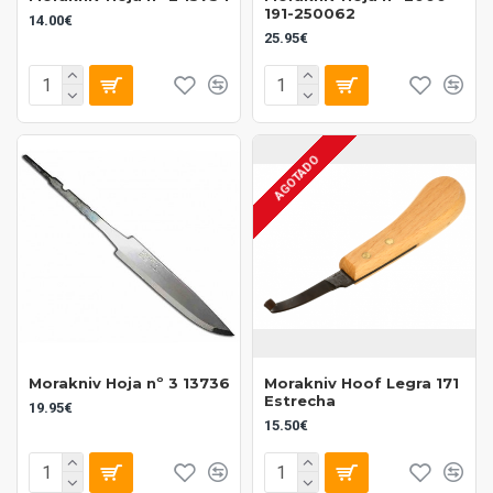
191-250062
14.00€
25.95€
AGOTADO
Morakniv Hoja nº 3 13736
Morakniv Hoof Legra 171
Estrecha
19.95€
15.50€