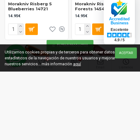
Morakniv Risberg S
Morakniv Risberg S Deep
Blueberries 14721
Forests 14548
14.95€
14.95€
Accredited
Business
Excelente
4.9 / 5
FILTRAR PRODUCTOS
Utilizamos cookies propias y de terceros para obtener datos
ACEPTAR
estadísticos de la navegación de nuestros usuarios y mejorar
0
0
nuestros servicios... más información
aquí
Inicio
Lista de Deseos
Comparar
Email
Llámenos
Morakniv Risberg S
Morakniv Risberg S
Hunting 14723
Lingonberries 14720
14.95€
14.95€