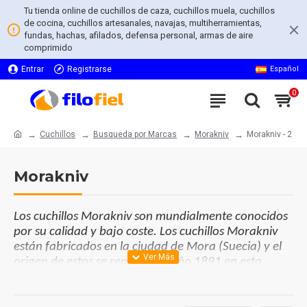
Tu tienda online de cuchillos de caza, cuchillos muela, cuchillos
de cocina, cuchillos artesanales, navajas, multiherramientas,
fundas, hachas, afilados, defensa personal, armas de aire
comprimido
Entrar
Registrarse
Español
0
Cuchillos
Busqueda por Marcas
Morakniv
Morakniv - 2
Morakniv
Los cuchillos Morakniv son mundialmente conocidos
por su calidad y bajo coste. Los cuchillos Morakniv
están fabricados en la ciudad de Mora (Suecia) y el
origen de estos se remonta al año 1891 en esta
ciudad sueca de larga tradición cuchillera. Durante
todos estos años, la marca Morakniv ofrece a sus