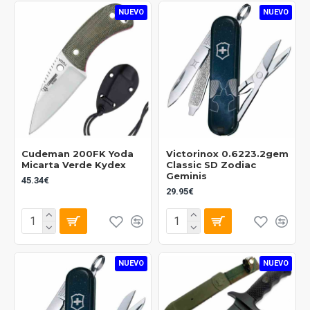
NUEVO
NUEVO
Cudeman 200FK Yoda
Victorinox 0.6223.2gem
Micarta Verde Kydex
Classic SD Zodiac
Geminis
45.34€
29.95€
NUEVO
NUEVO