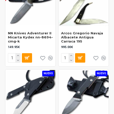
NN Knives Adventurer II
Arcos Gregorio Navaja
Micarta Kydex nn-8694-
Albacete Antigua
cmg-k
Carraca 195
149.95€
995.00€
NUEVO
NUEVO