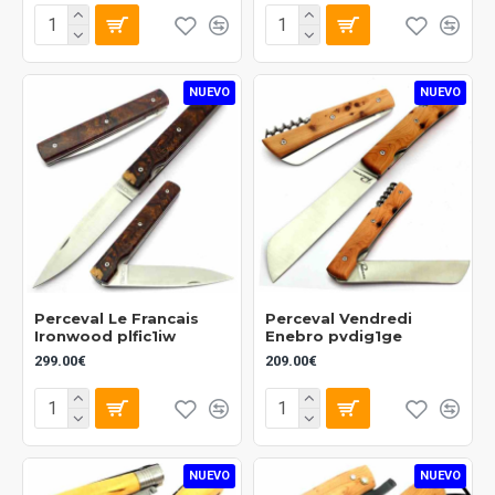
NUEVO
NUEVO
Perceval Le Francais
Perceval Vendredi
Ironwood plfic1iw
Enebro pvdig1ge
299.00€
209.00€
NUEVO
NUEVO