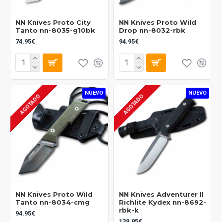
NN Knives Proto City
NN Knives Proto Wild
Tanto nn-8035-g10bk
Drop nn-8032-rbk
74.95€
94.95€
NUEVO
NUEVO
AGOTADO
AGOTADO
NN Knives Proto Wild
NN Knives Adventurer II
Tanto nn-8034-cmg
Richlite Kydex nn-8692-
rbk-k
94.95€
139.95€