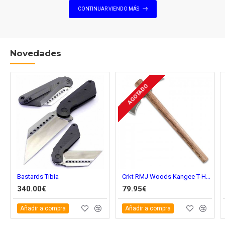
CONTINUAR VIENDO MÁS
Novedades
AGOTADO
Bastards Tibia
Crkt RMJ Woods Kangee T-Hawk cr2735
340.00€
79.95€
Añadir a compra
Añadir a compra