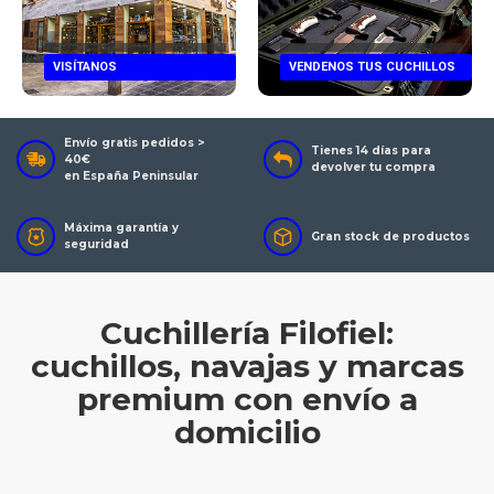
VISÍTANOS
VENDENOS TUS CUCHILLOS
Envío gratis pedidos >
Tienes 14 días para
40€
devolver tu compra
en España Peninsular
Máxima garantía y
Gran stock de productos
seguridad
Cuchillería Filofiel:
cuchillos, navajas y marcas
premium con envío a
domicilio