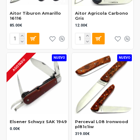
Aitor Tiburon Amarillo
Aitor Agricola Carbono
16116
Gris
85.00€
12.00€
NUEVO
NUEVO
AGOTADO
Elsener Schwyz SAK 1949
Perceval L08 Ironwood
pl81c1iw
0.00€
319.00€