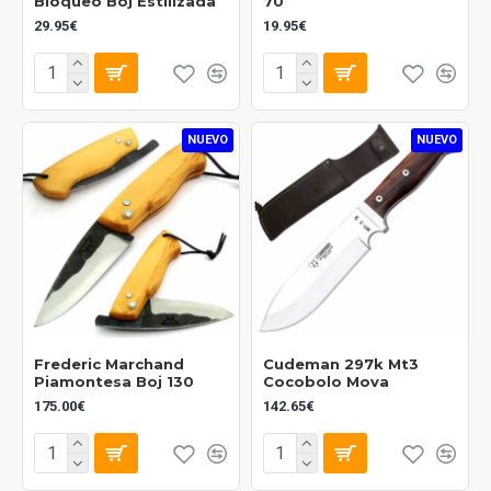
Bloqueo Boj Estilizada
70
29.95€
19.95€
NUEVO
NUEVO
Frederic Marchand
Cudeman 297k Mt3
Piamontesa Boj 130
Cocobolo Mova
175.00€
142.65€