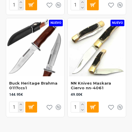
NUEVO
NUEVO
Buck Heritage Brahma
NN Knives Maskara
0117ccs1
Ciervo nn-4061
144.95€
49.00€