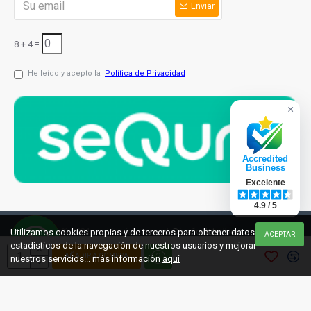
Enviar
8 + 4 =
He leído y acepto la
Política de Privacidad
×
Accredited
Business
Excelente
4.9 / 5
© 2021 cuchilleriaonline.ml
Diseño: InterIberica
Utilizamos cookies propias y de terceros para obtener datos
ACEPTAR
estadísticos de la navegación de nuestros usuarios y mejorar
AÑADIR A COMPRA
nuestros servicios... más información
aquí