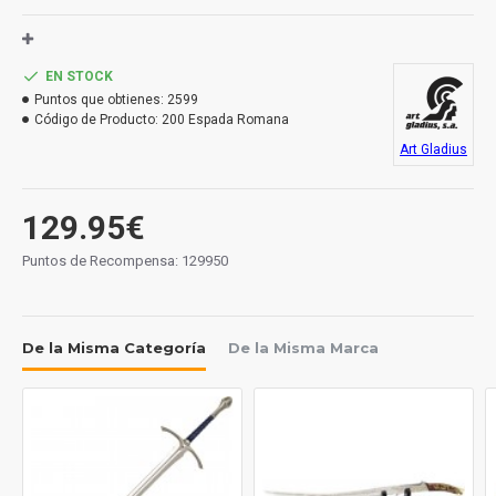
Medidas:
Largo hoja: mm.
EN STOCK
Largo total: mm.
Puntos que obtienes:
2599
Grosor hoja: mm.
Código de Producto:
200 Espada Romana
Peso: grs.
Art Gladius
129.95€
Puntos de Recompensa: 129950
De la Misma Categoría
De la Misma Marca