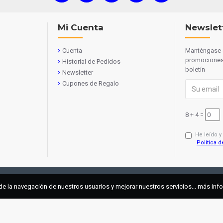
Mi Cuenta
Newslet
Cuenta
Manténgase a
promociones 
Historial de Pedidos
boletín
Newsletter
Cupones de Regalo
8 + 4 =
He leído y
Política d
de la navegación de nuestros usuarios y mejorar nuestros servicios... más in