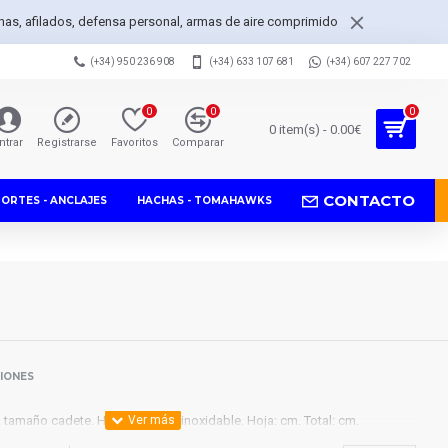
achas, afilados, defensa personal, armas de aire comprimido
(+34) 950 236 908
(+34) 633 107 681
(+34) 607 227 702
0
0
0
0 item(s) - 0.00€
ntrar
Registrarse
Favoritos
Comparar
CONTACTO
PORTES - ANCLAJES
HACHAS - TOMAHAWKS
SIONES
tamaño cadete. Hoja de acero inoxidable. Hoja: cm. Total: cm.