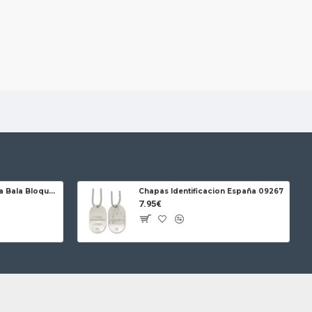
Jose da Cruz Cabritera Bala Bloqueo Carbono
Chapas Identificacion España 09267
7.95€