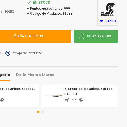
EN STOCK
Puntos que obtienes:
999
a: 49950
Código de Producto:
11983
Art Gladius
AÑADIR A COMPRA
COMPRAR AHORA
s
Comparar Producto
goría
De la Misma Marca
El señor de los anillos Espada Glamdring Oficial uc2942
El señor de los anillos Espada Arwen Oficial
315.00€