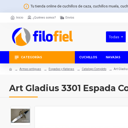
Tu tienda online de cuchillos de caza, cuchillos muela, cuc
Inicio
¿Quiénes somos?
Envíos
Todas
CATEGORÍAS
CUCHILLOS
NAVAJAS
Armas antiguas
Espadas y Katanas
Catalogo Completo
Art Gladi
Art Gladius 3301 Espada C