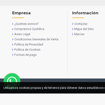
Empresa
Información
¿Quiénes somos?
Contactar
Compramos Cuchillos
Mapa del Sitio
Aviso Legal
Marcas
Condiciones Generales de Venta
Política de Privacidad
Política de Cookies
Formas de pago
© 2021 cuchilleriaonline.ml
Diseño: InterIberica
Utilizamos cookies propias y de terceros para obtener datos estadísticos 