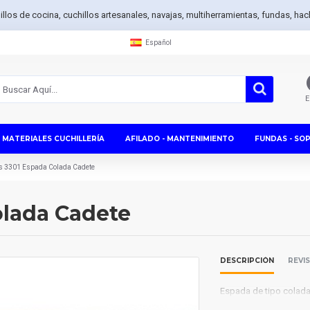
hillos de cocina, cuchillos artesanales, navajas, multiherramientas, fundas, h
Español
E
MATERIALES CUCHILLERÍA
AFILADO - MANTENIMIENTO
FUNDAS - SO
us 3301 Espada Colada Cadete
olada Cadete
DESCRIPCIÓN
REVI
Espada de tipo colada 