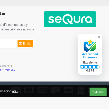
ter
l día con noticias y
al suscribirse a nuestro
×
Enviar
Accredited
Business
Excelente
 acepto la
e Privacidad
4.9 / 5
formación
aquí
ACEPTAR