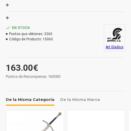
Hoja: acero inoxidable
Mango: cuero
Medidas
EN STOCK
Largo hoja: 102 cm.
Puntos que obtienes:
3260
Largo total: 140 cm.
Código de Producto:
15065
Grosor hoja: mm.
Art Gladius
163.00€
Puntos de Recompensa: 163000
De la Misma Categoría
De la Misma Marca