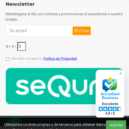
Newsletter
Manténgase al día con noticias y promociones al suscribirse a nuestro
boletín
Enviar
8 + 4 =
He leído y acepto la
Política de Privacidad
×
Accredited
Business
Excelente
4.9 / 5
© 2021 cuchilleriaonline.ml
Diseño: InterIberica
Utilizamos cookies propias y de terceros para obtener datos
ACEPTAR