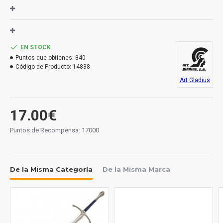
Reproducción de una espada templaria en tamaño
mini.
EN STOCK
Medida total 272 mm.
Puntos que obtienes:
340
Código de Producto:
14838
Art Gladius
17.00€
Puntos de Recompensa: 17000
De la Misma Categoría
De la Misma Marca