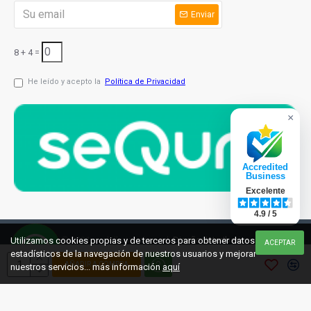
Enviar
8 + 4 =
He leído y acepto la
Política de Privacidad
×
Accredited
Business
Excelente
4.9 / 5
© 2021 cuchilleriaonline.ml
Diseño: InterIberica
Utilizamos cookies propias y de terceros para obtener datos
ACEPTAR
estadísticos de la navegación de nuestros usuarios y mejorar
AÑADIR A COMPRA
nuestros servicios... más información
aquí