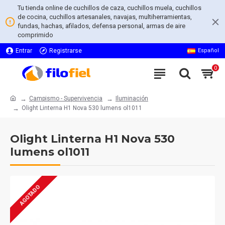
Tu tienda online de cuchillos de caza, cuchillos muela, cuchillos
de cocina, cuchillos artesanales, navajas, multiherramientas,
fundas, hachas, afilados, defensa personal, armas de aire
comprimido
Entrar
Registrarse
Español
0
Campismo - Supervivencia
Iluminación
Olight Linterna H1 Nova 530 lumens ol1011
Olight Linterna H1 Nova 530
lumens ol1011
AGOTADO