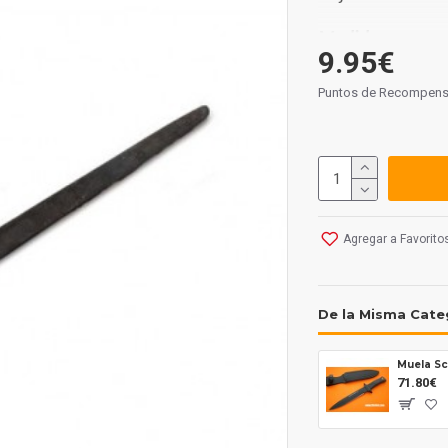
Medidas:
9.95€
Largo hoja: 70 
Largo total: 15
Puntos de Recompens
Grosor hoja: 2 
Peso: 35 grs.
Hecho en Finland
Agregar a Favorito
De la Misma Cate
Muela Sc
71.80€