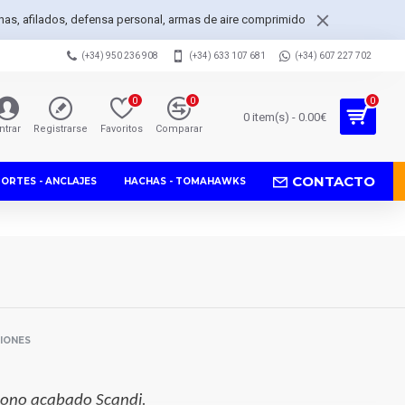
achas, afilados, defensa personal, armas de aire comprimido
(+34) 950 236 908
(+34) 633 107 681
(+34) 607 227 702
0
0
0
0 item(s) - 0.00€
ntrar
Registrarse
Favoritos
Comparar
CONTACTO
PORTES - ANCLAJES
HACHAS - TOMAHAWKS
SIONES
bono acabado Scandi.