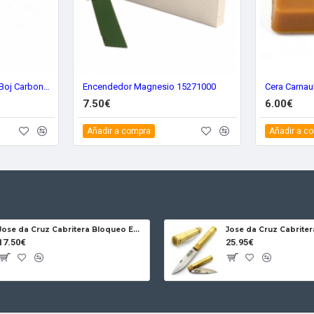
Pallares Cuchillo Cocina Boj Carbono 9
Encendedor Magnesio 15271000
Cera Carnau
7.50€
6.00€
Añadir a compra
Añadir a c
Jose da Cruz Cabritera Bloqueo Encina Carbono
17.50€
25.95€