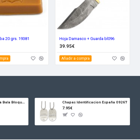
ba 20 grs. 19381
Hoja Damasco + Guarda bl096
39.95€
ompra
Añadir a compra
Jose da Cruz Cabritera Bala Bloqueo Carbono
Chapas Identificacion España 09267
7.95€