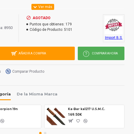
mm.
AGOTADO
9 mm.
Puntos que obtienes:
179
a: 8950
Código de Producto:
5101
mm.
Import B.S.
ia.
AÑADIR A COMPRA
COMPRAR AHORA
s
Comparar Producto
goría
De la Misma Marca
orpion 19n
Ka-Bar ka1217 U.S.M.C.
169.50€