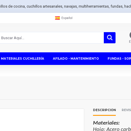
hillos de cocina, cuchillos artesanales, navajas, multiherramientas, fundas, h
Español
E
MATERIALES CUCHILLERÍA
AFILADO - MANTENIMIENTO
FUNDAS - SO
DESCRIPCIÓN
REVI
Materiales:
Hoja: Acero car