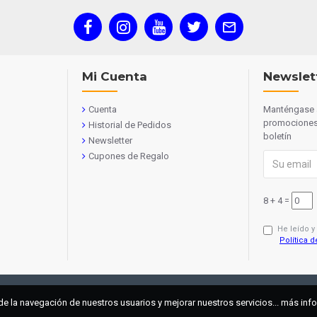
Mi Cuenta
Newslet
Cuenta
Manténgase a
promociones 
Historial de Pedidos
boletín
Newsletter
Cupones de Regalo
8 + 4 =
He leído y
Política d
de la navegación de nuestros usuarios y mejorar nuestros servicios... más in