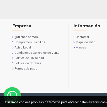
Empresa
Información
¿Quiénes somos?
Contactar
Compramos Cuchillos
Mapa del Sitio
Aviso Legal
Marcas
Condiciones Generales de Venta
Política de Privacidad
Política de Cookies
Formas de pago
© 2021 cuchilleriaonline.ml
Diseño: InterIberica
Utilizamos cookies propias y de terceros para obtener datos estadísticos 