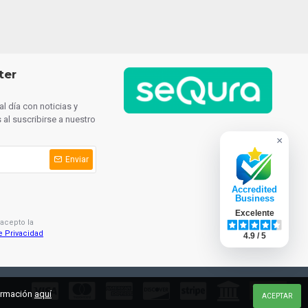
ter
l día con noticias y
al suscribirse a nuestro
×
Enviar
Accredited
Business
Excelente
 acepto la
e Privacidad
4.9 / 5
formación
aquí
ACEPTAR