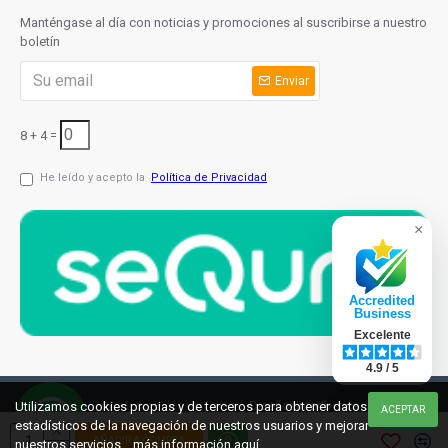
Manténgase al día con noticias y promociones al suscribirse a nuestro
boletín
Enviar
8 + 4 =
He leído y acepto la
Política de Privacidad
×
Accredited
Business
Excelente
4.9 / 5
© 2021 cuchilleriaonline.ml
Diseño: InterIberica
Utilizamos cookies propias y de terceros para obtener datos
ACEPTAR
estadísticos de la navegación de nuestros usuarios y mejorar
AÑADIR A COMPRA
nuestros servicios... más información
aquí