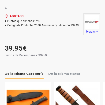
Materiales:
Hoja: acero inoxidable.
Mango: TPE goma.
AGOTADO
Funda: polímero.
Puntos que obtienes:
799
Código de Producto:
2000 Anniversary Editación 13949
Medidas:
Morakniv
Largo hoja: 109 mm.
Largo total: 224 mm.
Grosor hoja: 2.5 mm.
39.95€
Peso: 138 grs.
Puntos de Recompensa: 39950
Hecho en Suecia.
De la Misma Categoría
De la Misma Marca