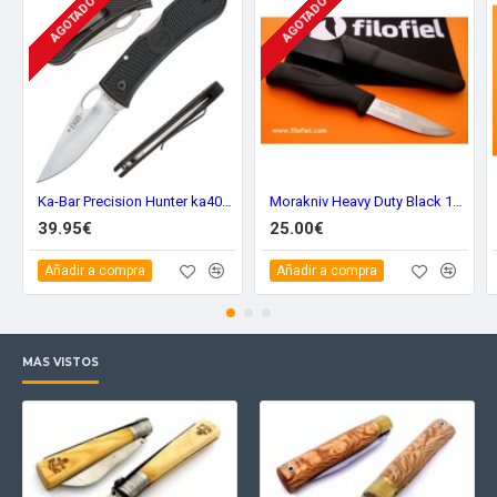
AGOTADO
AGOTADO
Ka-Bar Precision Hunter ka4065
Morakniv Heavy Duty Black 13158
39.95€
25.00€
Añadir a compra
Añadir a compra
MÁS VISTOS