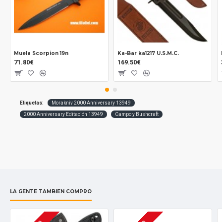
Muela Scorpion 19n
Ka-Bar ka1217 U.S.M.C.
71.80€
169.50€
Etiquetas:
Morakniv 2000 Anniversary 13949
2000 Anniversary Editación 13949
Campo y Bushcraft
LA GENTE TAMBIÉN COMPRÓ