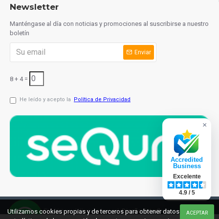
Newsletter
Manténgase al día con noticias y promociones al suscribirse a nuestro
boletín
Enviar
8 + 4 =
He leído y acepto la
Política de Privacidad
×
Accredited
Business
Excelente
4.9 / 5
© 2021 cuchilleriaonline.ml
Diseño: InterIberica
Utilizamos cookies propias y de terceros para obtener datos
ACEPTAR