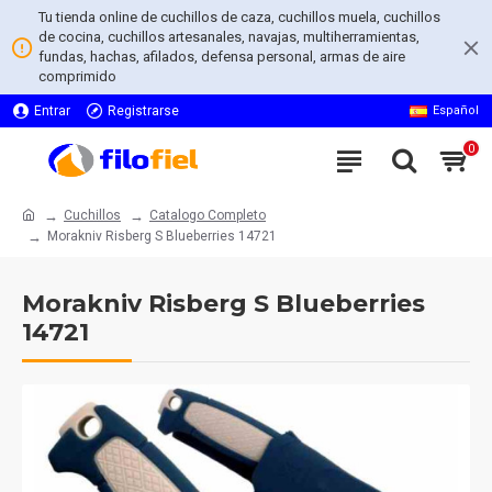
Tu tienda online de cuchillos de caza, cuchillos muela, cuchillos
de cocina, cuchillos artesanales, navajas, multiherramientas,
fundas, hachas, afilados, defensa personal, armas de aire
comprimido
Entrar
Registrarse
Español
0
Cuchillos
Catalogo Completo
Morakniv Risberg S Blueberries 14721
Morakniv Risberg S Blueberries
14721