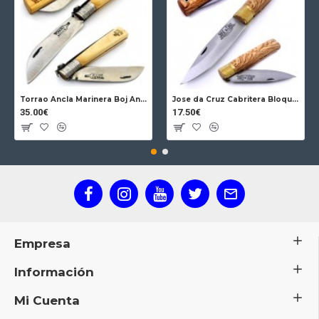
Grosor hoja: 2 mm.
Peso: 108 grs.
Hecho en Suecia.
Torrao Ancla Marinera Boj Ancla Bloqueo
Jose da Cruz Cabritera Bloqueo Encina Carbono
35.00€
17.50€
Empresa
Información
Mi Cuenta