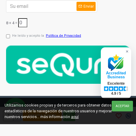
Enviar
8 + 4 =
He leído y acepto la
Política de Privacidad
×
Accredited
Business
Excelente
4.9 / 5
© 2021 cuchilleriaonline.ml
Diseño: InterIberica
Utilizamos cookies propias y de terceros para obtener datos
ACEPTAR
estadísticos de la navegación de nuestros usuarios y mejorar
AÑADIR A COMPRA
nuestros servicios... más información
aquí