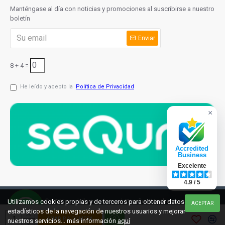
Manténgase al día con noticias y promociones al suscribirse a nuestro
boletín
Enviar
8 + 4 =
He leído y acepto la
Política de Privacidad
×
Accredited
Business
Excelente
4.9 / 5
© 2021 cuchilleriaonline.ml
Diseño: InterIberica
Utilizamos cookies propias y de terceros para obtener datos
ACEPTAR
estadísticos de la navegación de nuestros usuarios y mejorar
AÑADIR A COMPRA
nuestros servicios... más información
aquí