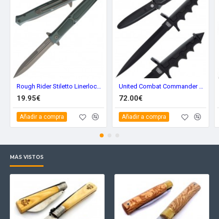
Rough Rider Stiletto Linerlock Green rr1858
United Combat Commander V42 Stiletto uc3448
19.95€
72.00€
Añadir a compra
Añadir a compra
MÁS VISTOS