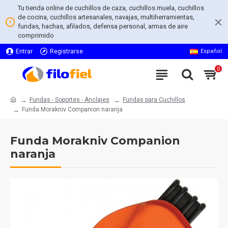
Tu tienda online de cuchillos de caza, cuchillos muela, cuchillos
de cocina, cuchillos artesanales, navajas, multiherramientas,
fundas, hachas, afilados, defensa personal, armas de aire
comprimido
Entrar
Registrarse
Español
0
Fundas - Soportes - Anclajes
Fundas para Cuchillos
Funda Morakniv Companion naranja
Funda Morakniv Companion
naranja