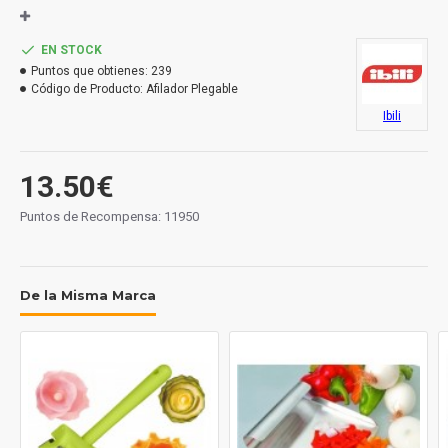
1. canal con diamante (desbaste)
2. canal con carburo de tungsteno (afilado)
EN STOCK
Puntos que obtienes:
239
3. canal con cerámica (asentado).
Código de Producto:
Afilador Plegable
Cómodo y fácil de usar para personas sin experiencia
Ibili
en el afilado.
13.50€
Puntos de Recompensa: 11950
De la Misma Marca