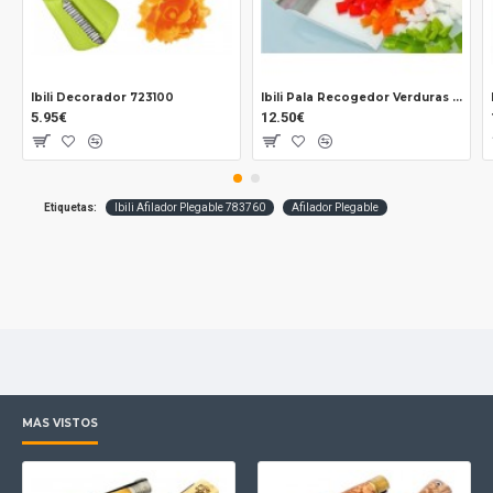
Ibili Decorador 723100
Ibili Pala Recogedor Verduras 722224
5.95€
12.50€
Etiquetas:
Ibili Afilador Plegable 783760
Afilador Plegable
MÁS VISTOS