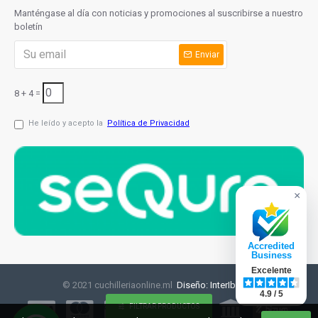
Manténgase al día con noticias y promociones al suscribirse a nuestro
boletín
Enviar
8 + 4 =
He leído y acepto la
Política de Privacidad
×
Accredited
Business
Excelente
© 2021 cuchilleriaonline.ml
Diseño: InterIberica
4.9 / 5
FILTRAR PRODUCTOS