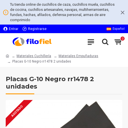
Tu tienda online de cuchillos de caza, cuchillos muela, cuchillos
de cocina, cuchillos artesanales, navajas, multiherramientas,
fundas, hachas, afilados, defensa personal, armas de aire
comprimido
Entrar
Registrarse
Español
0
Materiales Cuchillería
Materiales Empuñaduras
Placas G-10 Negro rr1478 2 unidades
Placas G-10 Negro rr1478 2
unidades
AGOTADO