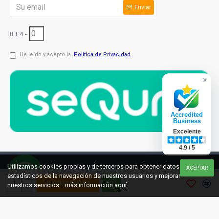
Enviar
8 + 4 =
He leído y acepto la
Política de Privacidad
×
Accredited
Business
Excelente
4.9 / 5
© 2021 cuchilleriaonline.ml
Diseño: InterIberica
Utilizamos cookies propias y de terceros para obtener datos
ACEPTAR
estadísticos de la navegación de nuestros usuarios y mejorar
AÑADIR A COMPRA
nuestros servicios... más información
aquí