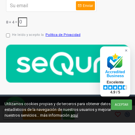
Enviar
8 + 4 =
He leído y acepto la
Política de Privacidad
×
Accredited
Business
Excelente
4.9 / 5
© 2021 cuchilleriaonline.ml
Diseño: InterIberica
Utilizamos cookies propias y de terceros para obtener datos
ACEPTAR
estadísticos de la navegación de nuestros usuarios y mejorar
AÑADIR A COMPRA
nuestros servicios... más información
aquí