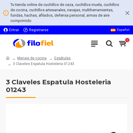
Tu tienda online de cuchillos de caza, cuchillos muela, cuchillos
de cocina, cuchillos artesanales, navajas, multiherramientas,
fundas, hachas, afilados, defensa personal, armas de aire
comprimido
Entrar
Registrarse
Español
0
Menaje de cocina
Espátulas
3 Claveles Espatula Hosteleria 01243
3 Claveles Espatula Hosteleria
01243