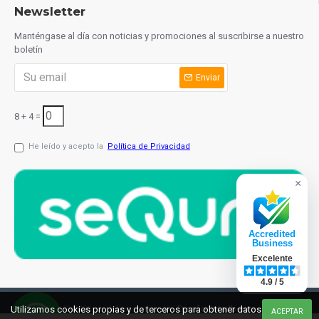
Newsletter
Manténgase al día con noticias y promociones al suscribirse a nuestro
boletín
Enviar
8 + 4 =
He leído y acepto la
Política de Privacidad
×
Accredited
Business
Excelente
4.9 / 5
© 2021 cuchilleriaonline.ml
Diseño: InterIberica
Utilizamos cookies propias y de terceros para obtener datos
ACEPTAR