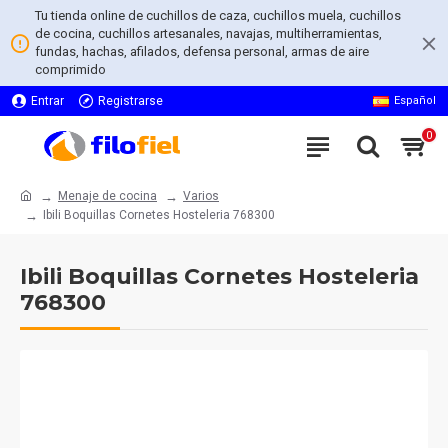
Tu tienda online de cuchillos de caza, cuchillos muela, cuchillos
de cocina, cuchillos artesanales, navajas, multiherramientas,
fundas, hachas, afilados, defensa personal, armas de aire
comprimido
Entrar
Registrarse
Español
0
Menaje de cocina
Varios
Ibili Boquillas Cornetes Hosteleria 768300
Ibili Boquillas Cornetes Hosteleria
768300