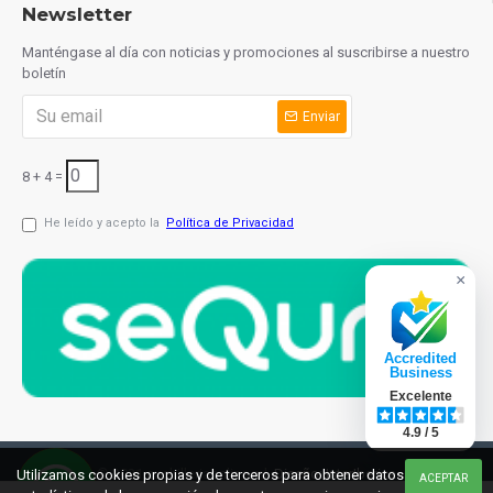
Newsletter
Manténgase al día con noticias y promociones al suscribirse a nuestro
boletín
Enviar
8 + 4 =
He leído y acepto la
Política de Privacidad
×
Accredited
Business
Excelente
4.9 / 5
© 2021 cuchilleriaonline.ml
Diseño: InterIberica
Utilizamos cookies propias y de terceros para obtener datos
ACEPTAR