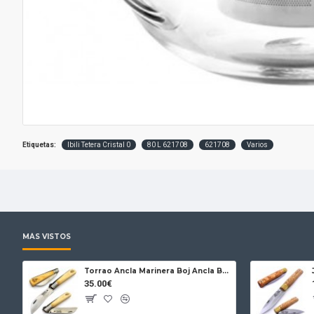
Etiquetas:
Ibili Tetera Cristal 0
80 L 621708
621708
Varios
MÁS VISTOS
Torrao Ancla Marinera Boj Ancla Bloqueo
35.00€