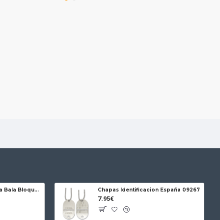
Jose da Cruz Cabritera Bala Bloqueo Carbono
Chapas Identificacion España 09267
7.95€