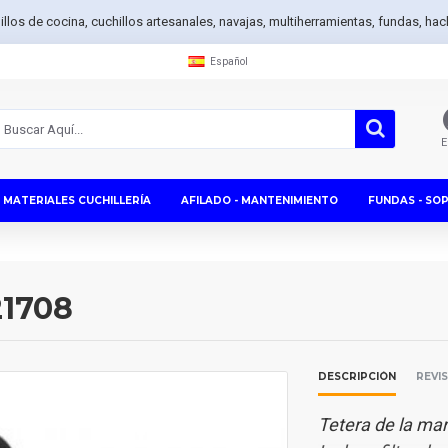
hillos de cocina, cuchillos artesanales, navajas, multiherramientas, fundas, h
Español
E
MATERIALES CUCHILLERÍA
AFILADO - MANTENIMIENTO
FUNDAS - SO
621708
DESCRIPCIÓN
REVI
Tetera
de la marc