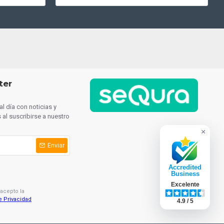
ter
l día con noticias y
al suscribirse a nuestro
×
Enviar
Accredited
Business
Excelente
 acepto la
e Privacidad
4.9 / 5