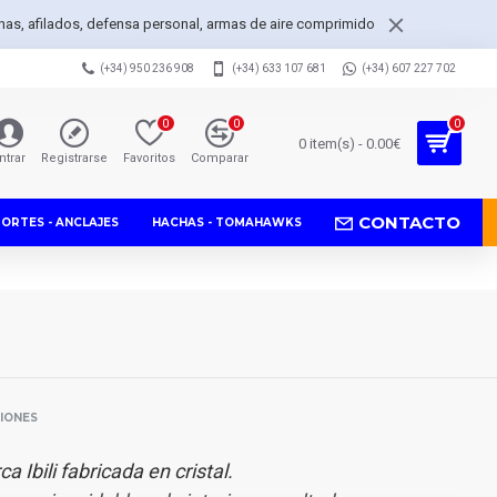
achas, afilados, defensa personal, armas de aire comprimido
(+34) 950 236 908
(+34) 633 107 681
(+34) 607 227 702
0
0
0
0 item(s) - 0.00€
ntrar
Registrarse
Favoritos
Comparar
CONTACTO
PORTES - ANCLAJES
HACHAS - TOMAHAWKS
SIONES
a Ibili fabricada en cristal.