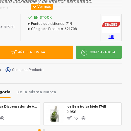
 acero inoxidable y de interior esmaltado.
80 L.
EN STOCK
Puntos que obtienes:
719
a: 35950
Código de Producto:
621708
Ibili
AÑADIR A COMPRA
COMPRAR AHORA
s
Comparar Producto
goría
De la Misma Marca
Aqua Nova Dispensador de Agua para garrafas 32738
Ice Bag bolsa hielo 17411
9.95€