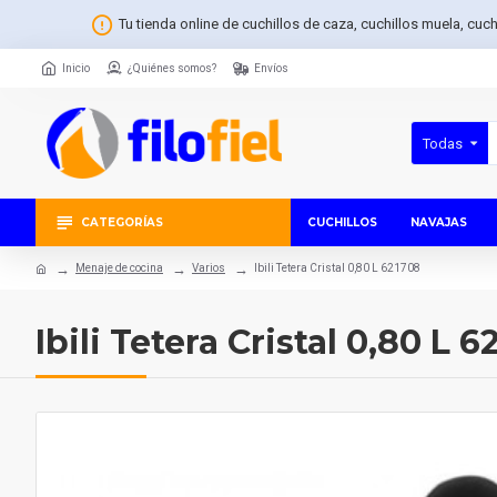
Tu tienda online de cuchillos de caza, cuchillos muela, cuc
Inicio
¿Quiénes somos?
Envíos
Todas
CATEGORÍAS
CUCHILLOS
NAVAJAS
Menaje de cocina
Varios
Ibili Tetera Cristal 0,80 L 621708
Ibili Tetera Cristal 0,80 L 