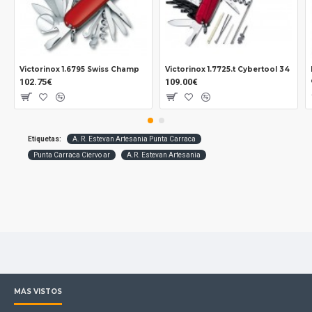
Victorinox 1.6795 Swiss Champ
Victorinox 1.7725.t Cybertool 34
102.75€
109.00€
Etiquetas:
A. R. Estevan Artesania Punta Carraca
Punta Carraca Ciervo ar
A.R. Estevan Artesania
MÁS VISTOS