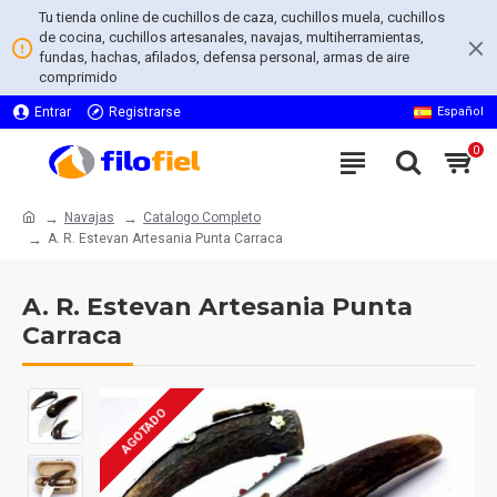
Tu tienda online de cuchillos de caza, cuchillos muela, cuchillos
de cocina, cuchillos artesanales, navajas, multiherramientas,
fundas, hachas, afilados, defensa personal, armas de aire
comprimido
Entrar
Registrarse
Español
0
Navajas
Catalogo Completo
A. R. Estevan Artesania Punta Carraca
A. R. Estevan Artesania Punta
Carraca
AGOTADO