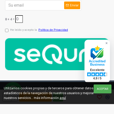
Enviar
8 + 4 =
He leído y acepto la
Política de Privacidad
×
Accredited
Business
Excelente
4.9 / 5
© 2021 cuchilleriaonline.ml
Diseño: InterIberica
Utilizamos cookies propias y de terceros para obtener datos
ACEPTAR
estadísticos de la navegación de nuestros usuarios y mejorar
AÑADIR A COMPRA
nuestros servicios... más información
aquí