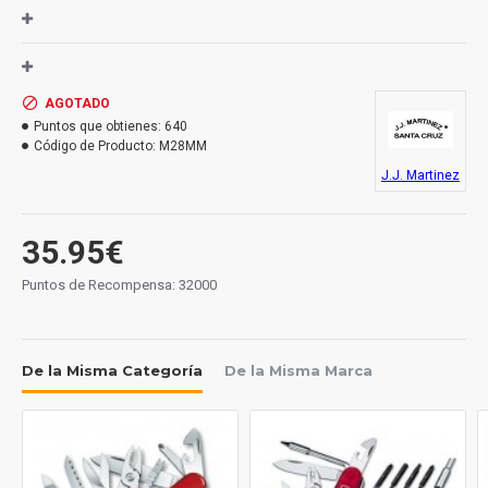
de madera. Virolas de laton.
Hoja de acero inoxidable MoVa de 89 mm. de largo.
Espesor de hoja: 2 mm. Largo total abierta: 200 mm.
AGOTADO
Empuñadura: madera. Sistema bloque
o: palanquilla.
Puntos que obtienes:
640
Peso: 70 grs.
Código de Producto:
M28MM
J.J. Martinez
35.95€
Puntos de Recompensa: 32000
De la Misma Categoría
De la Misma Marca