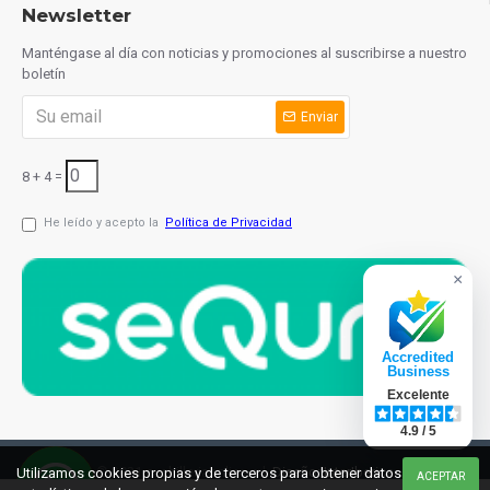
Newsletter
Manténgase al día con noticias y promociones al suscribirse a nuestro
boletín
Enviar
8 + 4 =
He leído y acepto la
Política de Privacidad
×
Accredited
Business
Excelente
4.9 / 5
© 2021 cuchilleriaonline.ml
Diseño: InterIberica
Utilizamos cookies propias y de terceros para obtener datos
ACEPTAR