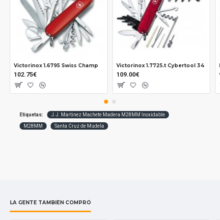
Victorinox 1.6795 Swiss Champ
Victorinox 1.7725.t Cybertool 34
102.75€
109.00€
Etiquetas:
J.J. Martinez Machete Madera M28MM Inoxidable
M28MM
Santa Cruz de Mudela
LA GENTE TAMBIÉN COMPRÓ