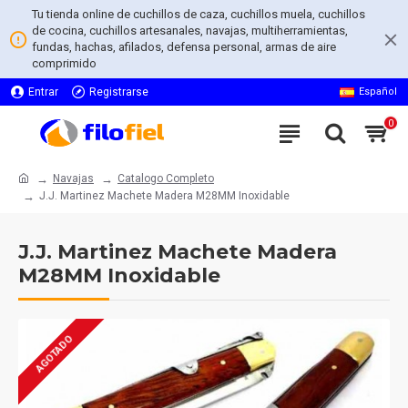
Tu tienda online de cuchillos de caza, cuchillos muela, cuchillos
de cocina, cuchillos artesanales, navajas, multiherramientas,
fundas, hachas, afilados, defensa personal, armas de aire
comprimido
Entrar
Registrarse
Español
0
Navajas
Catalogo Completo
J.J. Martinez Machete Madera M28MM Inoxidable
J.J. Martinez Machete Madera
M28MM Inoxidable
AGOTADO