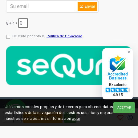
Enviar
8 + 4 =
He leído y acepto la
Política de Privacidad
×
Accredited
Business
Excelente
4.9 / 5
© 2021 cuchilleriaonline.ml
Diseño: InterIberica
Utilizamos cookies propias y de terceros para obtener datos
ACEPTAR
estadísticos de la navegación de nuestros usuarios y mejorar
AÑADIR A COMPRA
nuestros servicios... más información
aquí