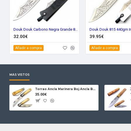
Douk Douk Carbono Negra Grande 815gm
Douk Douk 815 440gm I
32.00€
39.95€
Añadir a compra
Añadir a compra
MÁS VISTOS
Torrao Ancla Marinera Boj Ancla Bloqueo
35.00€