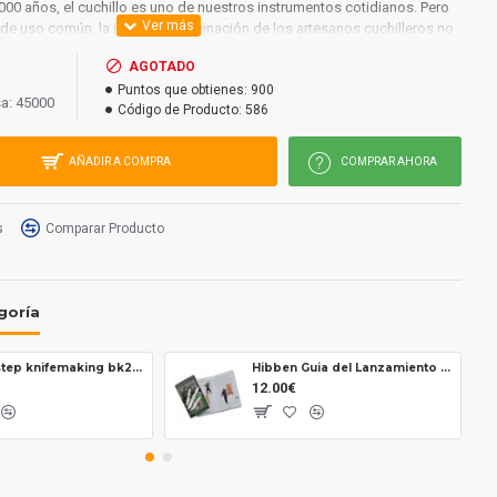
00 años, el cuchillo es uno de nuestros instrumentos cotidianos. Pero
 de uso común, la increíble imaginación de los artesanos cuchilleros no
 diseños, nuevos modelos, con materiales cada vez más asombrosos.
AGOTADO
e unos 500 ejemplares reproducidos a tamaño natural, os invita a conocer
Puntos que obtienes:
900
nte la producción de la cuchillería contemporánea en el mundo.
a: 45000
Código de Producto:
586
nuestro orgullo y agradecimiento al autor de este maravilloso libro, por
CUCHILLERIA como una de las direcciones indispensables, dentro de las
AÑADIR A COMPRA
COMPRAR AHORA
illerías, para poder encontrar cualquier pieza y marca de este mundo
a.
s
Comparar Producto
goría
Step by step knifemaking bk205
Hibben Guia del Lanzamiento de Cuchillos uc882
12.00€