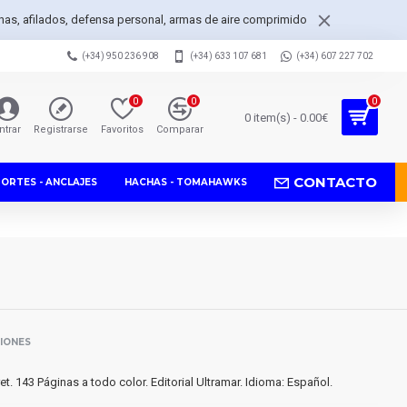
achas, afilados, defensa personal, armas de aire comprimido
(+34) 950 236 908
(+34) 633 107 681
(+34) 607 227 702
0
0
0
0 item(s) - 0.00€
ntrar
Registrarse
Favoritos
Comparar
CONTACTO
PORTES - ANCLAJES
HACHAS - TOMAHAWKS
SIONES
t. 143 Páginas a todo color. Editorial Ultramar. Idioma: Español.