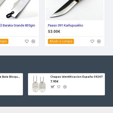
El Baraka Grande 835gm
Paaso 091 Karhupuukko
53.00€
ompra
Añadir a compra
Jose da Cruz Cabritera Bala Bloqueo Carbono
Chapas Identificacion España 09267
7.95€