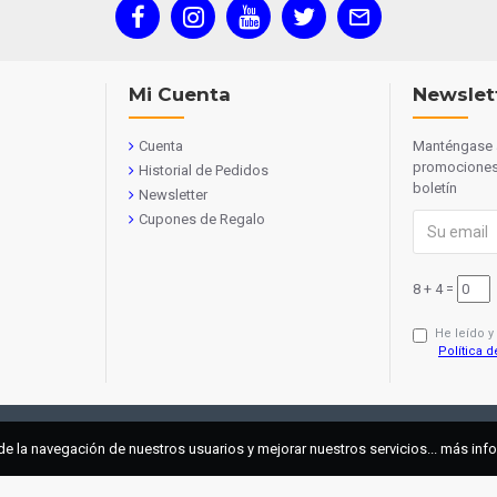
Mi Cuenta
Newslet
Cuenta
Manténgase a
promociones 
Historial de Pedidos
boletín
Newsletter
Cupones de Regalo
8 + 4 =
He leído y
Política d
de la navegación de nuestros usuarios y mejorar nuestros servicios... más in