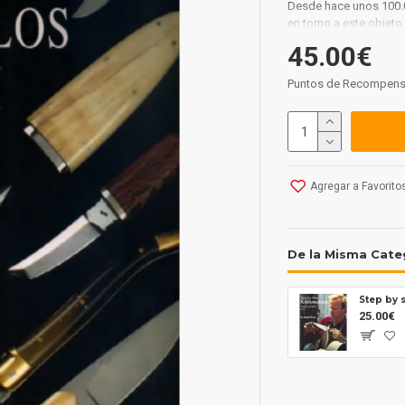
Desde hace unos 100.0
en torno a este objeto
cesa de crear nuevos
45.00€
Este libro, a través d
extensa y minuciosame
Puntos de Recompens
Desde aquí manifestar 
reflejara a FILOFIEL 
mas prestigiosas cuch
que tanto nos apasion
Agregar a Favorito
De la Misma Cate
25.00€