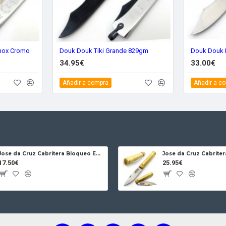
nox Cromo
Douk Douk Tiki Grande 829gm
Douk Douk 
34.95€
33.00€
Añadir a compra
Añadir a c
Jose da Cruz Cabritera Bloqueo Encina Carbono
17.50€
25.95€