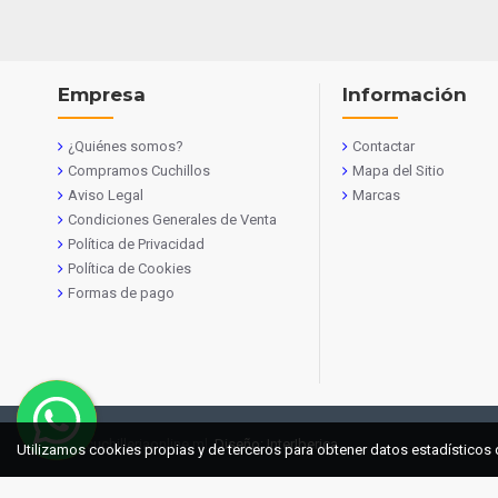
Empresa
Información
¿Quiénes somos?
Contactar
Compramos Cuchillos
Mapa del Sitio
Aviso Legal
Marcas
Condiciones Generales de Venta
Política de Privacidad
Política de Cookies
Formas de pago
© 2021 cuchilleriaonline.ml
Diseño: InterIberica
Utilizamos cookies propias y de terceros para obtener datos estadísticos 