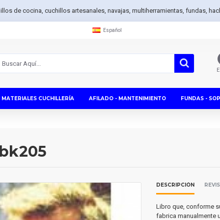
hillos de cocina, cuchillos artesanales, navajas, multiherramientas, fundas, h
Español
E
MATERIALES CUCHILLERÍA
AFILADO - MANTENIMIENTO
FUNDAS - SO
 bk205
DESCRIPCIÓN
REVI
Libro que, conforme s
fabrica manualmente u