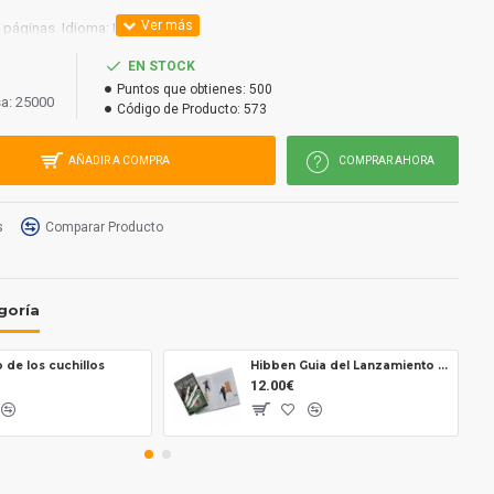
 páginas. Idioma: Inglés.
EN STOCK
Puntos que obtienes:
500
a: 25000
Código de Producto:
573
AÑADIR A COMPRA
COMPRAR AHORA
s
Comparar Producto
goría
 de los cuchillos
Hibben Guia del Lanzamiento de Cuchillos uc882
12.00€