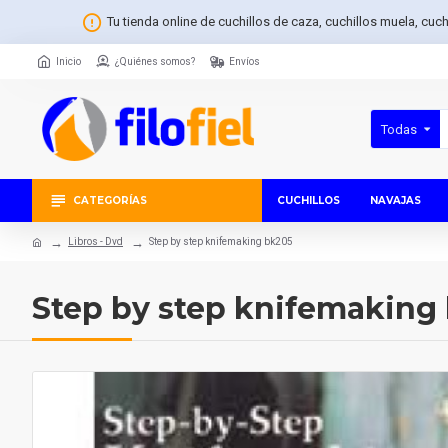
Tu tienda online de cuchillos de caza, cuchillos muela, cuc
Inicio
¿Quiénes somos?
Envíos
Todas
CATEGORÍAS
CUCHILLOS
NAVAJAS
Libros - Dvd
Step by step knifemaking bk205
Step by step knifemaking