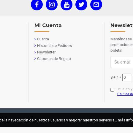
Mi Cuenta
Newslet
Cuenta
Manténgase a
promociones 
Historial de Pedidos
boletín
Newsletter
Cupones de Regalo
8 + 4 =
He leído y
Política d
de la navegación de nuestros usuarios y mejorar nuestros servicios... más in