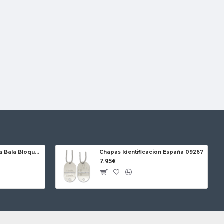
Jose da Cruz Cabritera Bala Bloqueo Carbono
Chapas Identificacion España 09267
7.95€