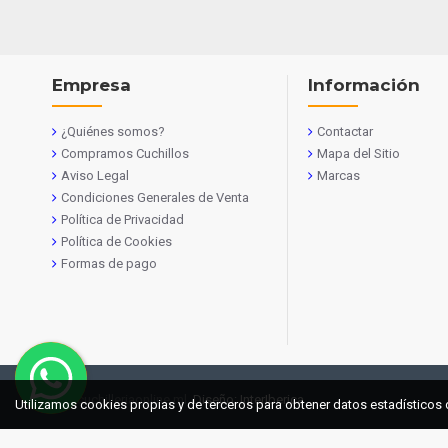
Empresa
Información
¿Quiénes somos?
Contactar
Compramos Cuchillos
Mapa del Sitio
Aviso Legal
Marcas
Condiciones Generales de Venta
Política de Privacidad
Política de Cookies
Formas de pago
© 2021 cuchilleriaonline.ml
Diseño: InterIberica
Utilizamos cookies propias y de terceros para obtener datos estadísticos 