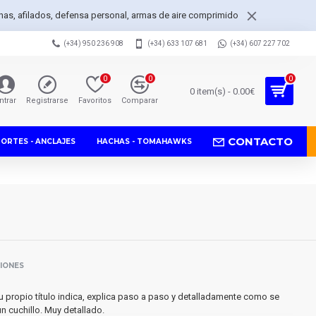
achas, afilados, defensa personal, armas de aire comprimido
(+34) 950 236 908
(+34) 633 107 681
(+34) 607 227 702
0
0
0
0 item(s) - 0.00€
ntrar
Registrarse
Favoritos
Comparar
CONTACTO
PORTES - ANCLAJES
HACHAS - TOMAHAWKS
SIONES
u propio título indica, explica paso a paso y detalladamente como se
n cuchillo. Muy detallado.