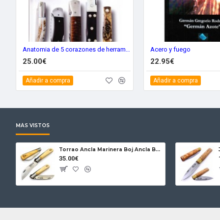
Anatomia de 5 corazones de herramientas de corte plegable
Acero y fuego
25.00€
22.95€
Añadir a compra
Añadir a compra
MÁS VISTOS
Torrao Ancla Marinera Boj Ancla Bloqueo
35.00€