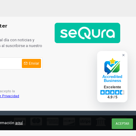
ter
l día con noticias y
al suscribirse a nuestro
×
Enviar
Accredited
Business
Excelente
 acepto la
e Privacidad
4.9 / 5
formación
aquí
ACEPTAR