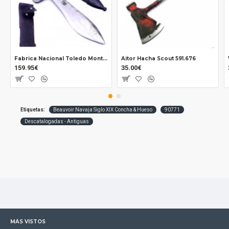
Fabrica Nacional Toledo Montañero Coe + Limpieza
Aitor Hacha Scout 591.676
159.95€
35.00€
Etiquetas:
Beauvoir Navaja Siglo XIX Concha & Hueso
90771
Descatalogadas - Antiguas
MÁS VISTOS